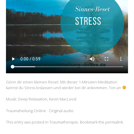
Gönn dir einen kleinen Reset: Mit dieser 1-Minuten-Meditation
kannst du Stress loslassen und wieder bei dir ankommen. Ton an
Musik: Deep Relaxation, Kevin MacLeod
Traumaheilung-Online · Original audio
This entry was posted in
Traumatherapie
. Bookmark the
permalink
.